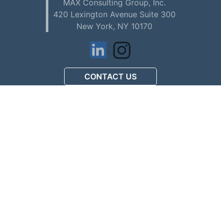
MAX Consulting Group, Inc.
420 Lexington Avenue Suite 300
New York, NY 10170
CONTACT US
アメリカで初めてお仕事を
探される方へ (Download PDF)
駐在員配偶者ビザの
人材募集について (Download PDF)
マックスコンサルティング
会社案内 (Download PDF)
Privacy Policy
© 2026 - MAX Consulting Group, Inc.