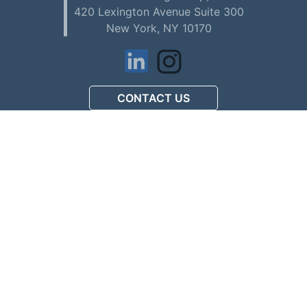
420 Lexington Avenue Suite 300
New York, NY 10170
CONTACT US
アメリカで初めてお仕事を
探される方へ (Download PDF)
駐在員配偶者ビザの
人材募集について (Download PDF)
マックスコンサルティング
会社案内 (Download PDF)
Privacy Policy
© 2026 - MAX Consulting Group, Inc.