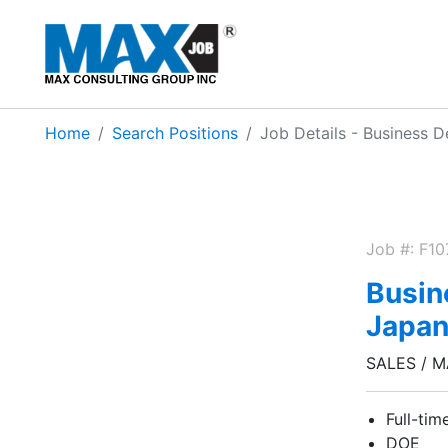
Home
Search Positions
Job Details - Busines
Job #: F1
Busin
Jap
SALES / 
Full-tim
DOE