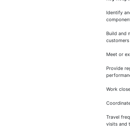
Identify a
component
Build and 
customers
Meet or ex
Provide re
performan
Work close
Coordinate
Travel freq
visits and