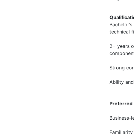
Qualificat
Bachelor’s 
technical f
2+ years o
components
Strong com
Ability and
Preferred 
Business-l
Familiarit