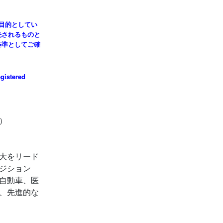
を目的としてい
先されるものと
基準としてご確
egistered
）
大をリード
ジション
自動車、医
、先進的な