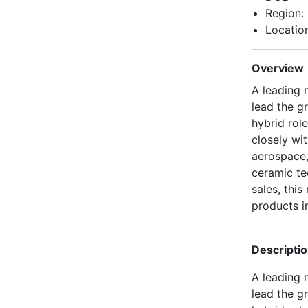
Region:
Locatio
Overview
A leading 
lead the g
hybrid rol
closely wit
aerospace,
ceramic te
sales, this
products i
Descripti
A leading 
lead the g