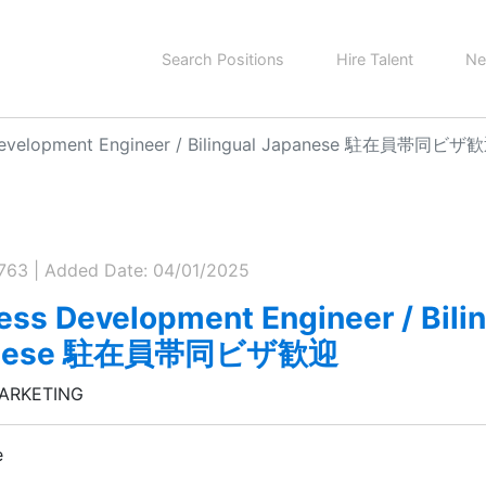
Search Positions
Hire Talent
Ne
s Development Engineer / Bilingual Japanese 駐在員帯同ビザ
0763 | Added Date: 04/01/2025
ess Development Engineer / Bili
anese 駐在員帯同ビザ歓迎
MARKETING
e