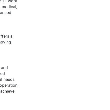
ou'll work
, medical,
vanced
ffers a
moving
 and
ced
al needs
operation,
 achieve