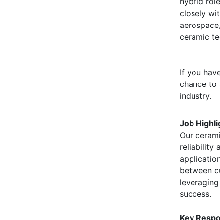
hybrid rol
closely wit
aerospace,
ceramic te
If you have
chance to 
industry.
Job Highli
Our cerami
reliability
applicatio
between cu
leveraging
success.
Key Respon