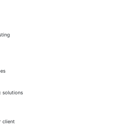
sting
les
 solutions
 client