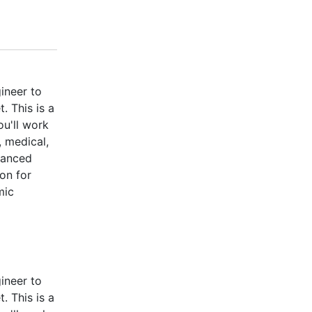
ineer to
. This is a
ou'll work
, medical,
vanced
on for
mic
ineer to
. This is a