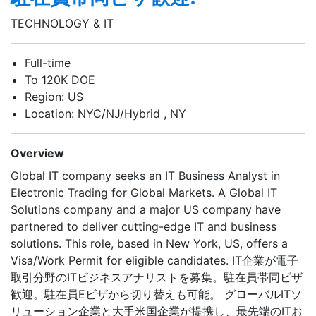
TECHNOLOGY & IT
Full-time
To 120K DOE
Region: US
Location: NYC/NJ/Hybrid , NY
Overview
Global IT company seeks an IT Business Analyst in
Electronic Trading for Global Markets. A Global IT
Solutions company and a major US company have
partnered to deliver cutting-edge IT and business
solutions. This role, based in New York, US, offers a
Visa/Work Permit for eligible candidates. IT企業が電子
取引分野のITビジネスアナリストを募集。駐在員帯同ビザ
歓迎。駐在員Eビザから切り替えも可能。 グローバルITソ
リューション企業と大手米国企業が提携し、最先端のITお